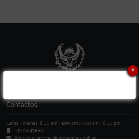
x
Contactos
Lunes - Viernes, 8:00 am - 1:00 pm ; 3:00 am - 6:00 pm
+51 914471001
info@muniprovincialcotabambas.gob.pe