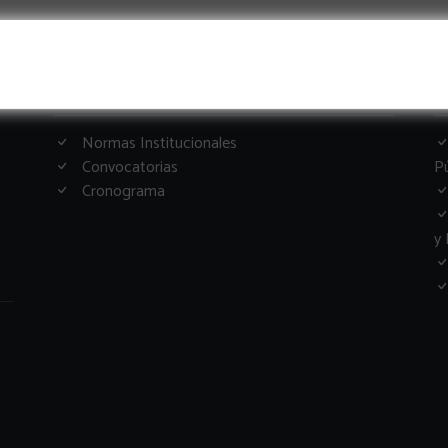
Informacion Importante
G
Normas Institucionales
Convocatorias
Pú
Cronograma
y 