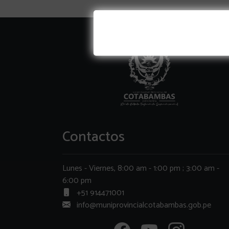
Contactos
Lunes - Viernes, 8:00 am - 1:00 pm ; 3:00 am -
6:00 pm
+51 914471001
info@muniprovincialcotabambas.gob.pe