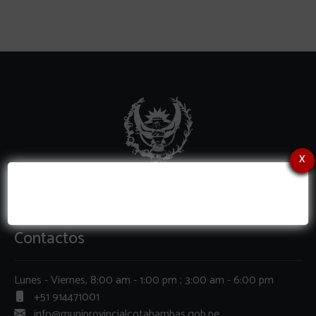
x
Contactos
Lunes - Viernes, 8:00 am - 1:00 pm ; 3:00 am - 6:00 pm
+51 914471001
info@muniprovincialcotabambas.gob.pe