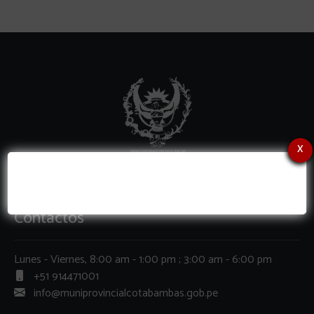
x
Contactos
Lunes - Viernes, 8:00 am - 1:00 pm ; 3:00 am - 6:00 pm
+51 914471001
info@muniprovincialcotabambas.gob.pe