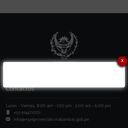
x
Contactos
Lunes - Viernes, 8:00 am - 1:00 pm ; 3:00 am - 6:00 pm
+51 914471001
info@muniprovincialcotabambas.gob.pe