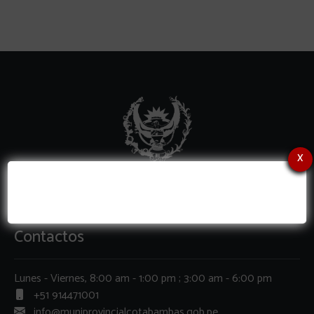
x
Contactos
Lunes - Viernes, 8:00 am - 1:00 pm ; 3:00 am - 6:00 pm
+51 914471001
info@muniprovincialcotabambas.gob.pe