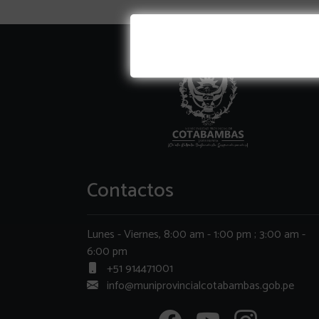
Contactos
Lunes - Viernes, 8:00 am - 1:00 pm ; 3:00 am -
6:00 pm
+51 914471001
info@muniprovincialcotabambas.gob.pe