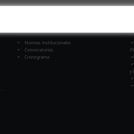
Informacion Importante
G
Normas Institucionales
Convocatorias
Pú
Cronograma
y 