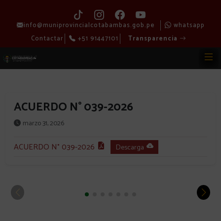
info@muniprovincialcotabambas.gob.pe
whatsapp
Contactar
+51 91447101
Transparencia
ACUERDO N° 039-2026
marzo 31, 2026
ACUERDO N° 039-2026
Descarga