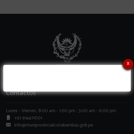
x
Contactos
Lunes - Viernes, 8:00 am - 1:00 pm ; 3:00 am - 6:00 pm
+51 914471001
info@muniprovincialcotabambas.gob.pe