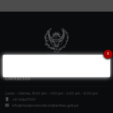
x
Contactos
Lunes - Viernes, 8:00 am - 1:00 pm ; 3:00 am - 6:00 pm
+51 914471001
info@muniprovincialcotabambas.gob.pe