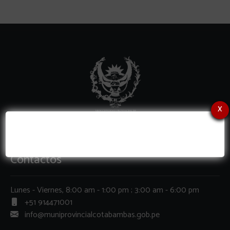
x
Contactos
Lunes - Viernes, 8:00 am - 1:00 pm ; 3:00 am - 6:00 pm
+51 914471001
info@muniprovincialcotabambas.gob.pe