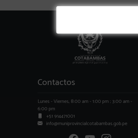
Contactos
Lunes - Viernes, 8:00 am - 1:00 pm ; 3:00 am -
6:00 pm
+51 914471001
info@muniprovincialcotabambas.gob.pe