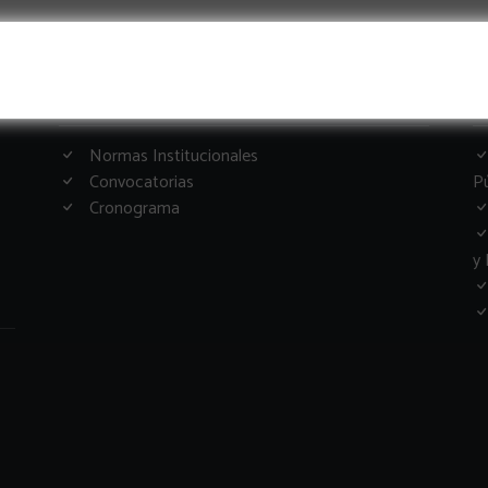
Informacion Importante
G
Normas Institucionales
Convocatorias
Pú
Cronograma
y 