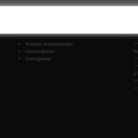
Informacion Importante
G
Normas Institucionales
Convocatorias
Pú
Cronograma
y 