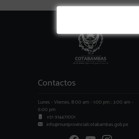
Contactos
Lunes - Viernes, 8:00 am - 1:00 pm ; 3:00 am -
6:00 pm
+51 914471001
info@muniprovincialcotabambas.gob.pe