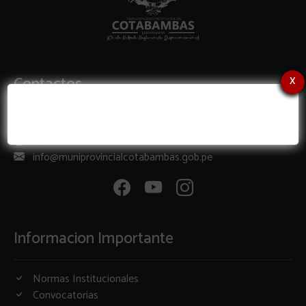
x
Contactos
Lunes - Viernes, 8:00 am - 1:00 pm ; 3:00 am - 6:00 pm
+51 914471001
info@muniprovincialcotabambas.gob.pe
Informacion Importante
Normas Institucionales
Convocatorias