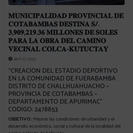
𝐌𝐔𝐍𝐈𝐂𝐈𝐏𝐀𝐋𝐈𝐃𝐀𝐃 𝐏𝐑𝐎𝐕𝐈𝐍𝐂𝐈𝐀𝐋 𝐃𝐄
𝐂𝐎𝐓𝐀𝐁𝐀𝐌𝐁𝐀𝐒 𝐃𝐄𝐒𝐓𝐈𝐍𝐀 𝐒/.
𝟑,𝟗𝟎𝟗,𝟐𝟏𝟗.𝟑𝟔 𝐌𝐈𝐋𝐋𝐎𝐍𝐄𝐒 𝐃𝐄 𝐒𝐎𝐋𝐄𝐒
𝐏𝐀𝐑𝐀 𝐋𝐀 𝐎𝐁𝐑𝐀 𝐃𝐄𝐋 𝐂𝐀𝐌𝐈𝐍𝐎
𝐕𝐄𝐂𝐈𝐍𝐀𝐋 𝐂𝐎𝐋𝐂𝐀-𝐊𝐔𝐓𝐔𝐂𝐓𝐀𝐘
abril 27, 2023
“CREACION DEL ESTADIO DEPORTIVO
EN LA COMUNIDAD DE FUERABAMBA
DISTRITO DE CHALLHUAHUACHO –
PROVINCIA DE COTABAMBAS –
DEPARTAMENTO DE APURIMAC”
CODIGO: 2478853
OBJETIVO:
Mejorar las condiciones de urbanidad y el
desarrollo económico, social y cultural de la localidad del