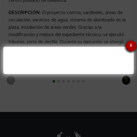
centro poblado de bellavista.
DESCRIPCIÓN:
El proyecto consta, sardineles, áreas de
circulación, servicios de agua, sistema de alumbrado en la
plaza, instalación de áreas verdes. Gracias a la
modificación y mejora del expediente técnico, se ejecutó
tribunas, pista de desfile. Durante su ejecución se otorgó
x
empleo directo a 40 personas de la localidad.