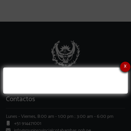
x
Contactos
Lunes - Viernes, 8:00 am - 1:00 pm ; 3:00 am - 6:00 pm
+51 914471001
info@muniprovincialcotabambas.gob.pe